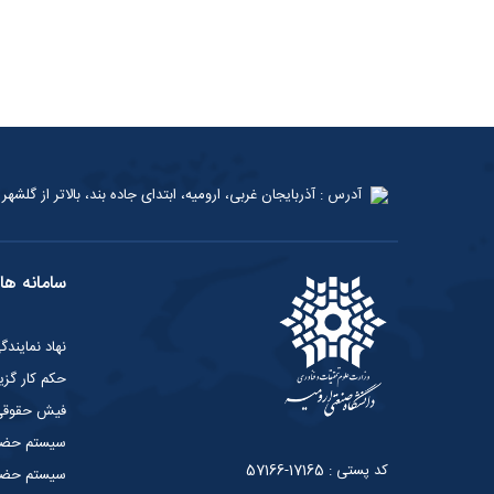
آدرس : آذربایجان غربی، ارومیه، ابتدای جاده بند، بالاتر از گلشهر 2
سامانه ها
نهاد نمایند
حکم کار گزی
فیش حقوق
سیستم حضو
کد پستی : 17165-57166
سیستم حضور