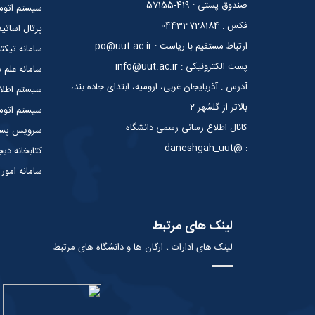
صندوق پستی : 419-57155
سیستم اتوما
فکس : 04433728184
پرتال اساتید
ارتباط مستقیم با ریاست : po@uut.ac.ir
سامانه تیکت
پست الکترونیکی : info@uut.ac.ir
سامانه علم
آدرس : آذربایجان غربی، ارومیه، ابتدای جاده بند،
سیستم اطلا
بالاتر از گلشهر 2
سیستم اتوما
کانال اطلاع رسانی رسمی دانشگاه
سرویس پست 
: @daneshgah_uut
کتابخانه دیج
سامانه امور
لینک های مرتبط
لینک های ادارات ، ارگان ها و دانشگاه های مرتبط