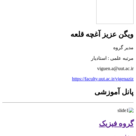
ویگن عزیز آغچه قلعه
مدیر گروه
مرتبه علمی : استادیار
viguen.a@uut.ac.ir
https://faculty.uut.ac.ir/vigenaziz
پانل آموزشی
گروه فیزیک