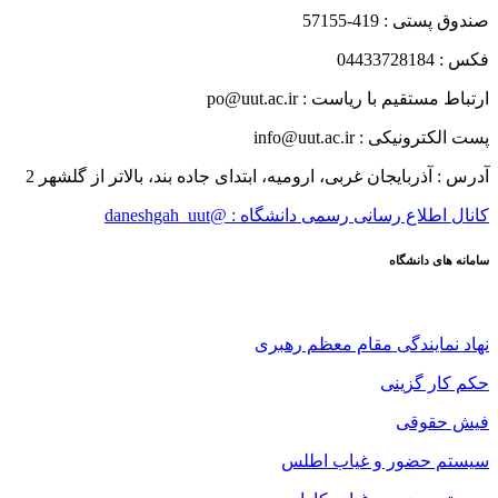
صندوق پستی : 419-57155
فکس : 04433728184
ارتباط مستقیم با ریاست : po@uut.ac.ir
پست الکترونیکی : info@uut.ac.ir
آدرس : آذربایجان غربی، ارومیه، ابتدای جاده بند، بالاتر از گلشهر 2
کانال اطلاع رسانی رسمی دانشگاه : @daneshgah_uut
سامانه های دانشگاه
نهاد نمایندگی مقام معظم رهبری
حکم کار گزینی
فیش حقوقی
سیستم حضور و غیاب اطلس