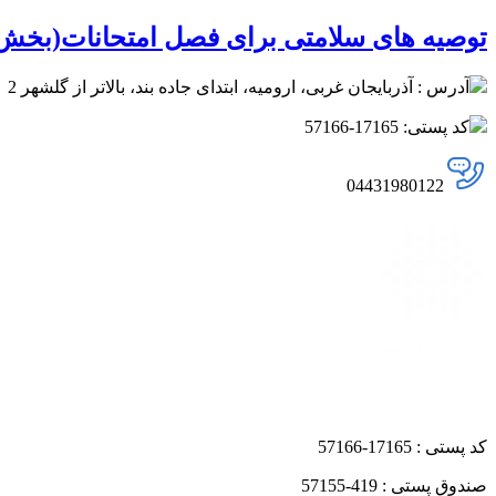
توصیه های سلامتی برای فصل امتحانات(بخ
آدرس : آذربایجان غربی، ارومیه، ابتدای جاده بند، بالاتر از گلشهر 2
کد پستی: 17165-57166
04431980122
کد پستی : 17165-57166
صندوق پستی : 419-57155