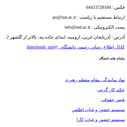
فکس : 04433728184
ارتباط مستقیم با ریاست : po@uut.ac.ir
پست الکترونیکی : info@uut.ac.ir
آدرس : آذربایجان غربی، ارومیه، ابتدای جاده بند، بالاتر از گلشهر 2
کانال اطلاع رسانی رسمی دانشگاه : @daneshgah_uut
سامانه های دانشگاه
نهاد نمایندگی مقام معظم رهبری
حکم کار گزینی
فیش حقوقی
سیستم حضور و غیاب اطلس
سیستم حضور و غیاب کارا