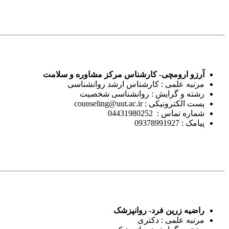
آرزو ارومچی- کارشناس مرکز مشاوره و سلامت
مرتبه علمی : کارشناس ارشد روانشناسی
رشته و گرایش : روانشناسی شخصیت
پست الکترونیکی : counseling@uut.ac.ir
شماره تماس : 04431980252
پیامک : 09378991927
راضیه زرین فرد- روانپزشک
مرتبه علمی : دکتری