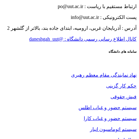
ارتباط مستقیم با ریاست : po@uut.ac.ir
پست الکترونیکی : info@uut.ac.ir
آدرس : آذربایجان غربی، ارومیه، ابتدای جاده بند، بالاتر از گلشهر 2
کانال اطلاع رسانی رسمی دانشگاه : @daneshgah_uut
سامانه های دانشگاه
نهاد نمایندگی مقام معظم رهبری
حکم کار گزینی
فیش حقوقی
سیستم حضور و غیاب اطلس
سیستم حضور و غیاب کارا
سیستم اتوماسیون انبار