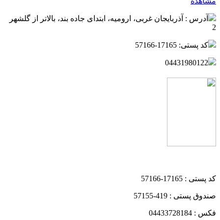
مشاهده
آدرس : آذربایجان غربی، ارومیه، ابتدای جاده بند، بالاتر از گلشهر
2
کد پستی: 17165-57166
04431980122
کد پستی : 17165-57166
صندوق پستی : 419-57155
فکس : 04433728184