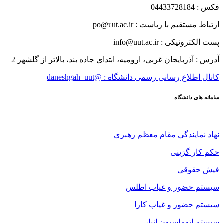
فکس : 04433728184
ارتباط مستقیم با ریاست : po@uut.ac.ir
پست الکترونیکی : info@uut.ac.ir
آدرس : آذربایجان غربی، ارومیه، ابتدای جاده بند، بالاتر از گلشهر 2
کانال اطلاع رسانی رسمی دانشگاه : @daneshgah_uut
سامانه های دانشگاه
نهاد نمایندگی مقام معظم رهبری
حکم کار گزینی
فیش حقوقی
سیستم حضور و غیاب اطلس
سیستم حضور و غیاب کارا
سیستم اتوماسیون انبار