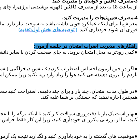
3-مصرف کافئین و خوابتان را مدیریت کنید
از ساعت 18 به بعد از مصرف کافئین (قهوه، نوشیدنی انرژی‌زا، چای پررنگ) خودداری کنید. شب بیداری در شب قبل از امتحان ممنوع است.
4-مصرف شیرینیجات را مدیریت کنید.
مغز شما برای اینکه عملکرد خوبی داشته باشد به سوخت نیاز دارد اما
فوری آن شوند خودداری کنید.
( توصیه های بخش اول:تغذیه)
راهکارهای مدیریت اضراب امتحان در جلسه آزمون:
●کمی زودتر به محل امتحان بروید، به جای صحبت کردن با سایر دانشج
●اگر در حین آزمون احساس ا
بازدم را بیرون دهید(سعی کنید هوا را زیاد وارد ریه نکنید زیرا ممک
●در طول مدت امتحان، چند بار و برای چند دقیقه، استراحت کنید سع
همچنین اجازه ندهید که خستگی بر شما غلبه کند.
●بهتر است یک بار با دقت روی سوالات کار کنید تا اینکه برگه را با 
کنید، اما از بررسی مکرر آن خودداری کنید، زیرا این کار فقط حواس
●موفقیت‌ های گذشته را به خود یادآوری کنید و نگذارید نتیجه یک آزمون