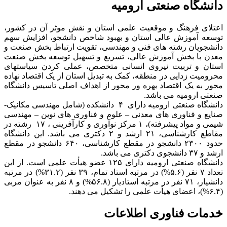
دانشگاه صنعتی ارومیه
اعتلای فرهنگ و موقعیت علمی استان و نقش موثر آن در کشور،
توسعه آموزش عالی استان و بهبود شاخص دانشجو، افزایش سهم
دانشجویان رشته های فنی و مهندسی، تقویت ارتباط بخش صنعت و
معدن با بخش آموزش عالی، تسریع و تسهیل توسعه بخش صنعت
استان و تربیت نیروی انسانی متخصص، عملی کردن سیاستهای
محرومیت زدایی در منطقه، کمک به تبدیل استان از یک اقتصاد نهاده
محور به یک اقتصاد بهره ور محور از اهداف اصلی تاسیس دانشگاه
صنعتی ارومیه می باشد.
دانشگاه صنعتی ارومیه دارای ۴ دانشکده (شامل مهندسی مکانیک-
صنایع و فناوری های معدنی – علوم و فناوری های نوین – مهندسی
شیمی و مواد پیشرفته)، ۱ مرکز نوآوری و کارآفرینی ، ۱۷ رشته در
مقاطع کارشناسی، ۲۱ ارشد و ۲ دکتری می باشد. این دانشگاه
حدود ۲۳۰۰ دانشجو در مقطع کارشناسی، ۶۴۰ دانشجو در مقطع
ارشد و ۳۷ دانشجوی دکتری می باشد.
دانشگاه صنعتی ارومیه دارای ۱۲۵ عضو هیأت علمی است. از این
تعداد ۷ نفر (۵.۶%) در مرتبه استاد تمام، ۳۹ نفر (۳۱.۲%) در مرتبه
دانشیار، ۷۱ نفر در مرتبه استادیار (۵۶.۸%) و ۸ نفر به عنوان مربی
(۶.۴%)، اعضای هیأت علمی را تشکیل می دهند.
خدمات فناوری اطلاعات