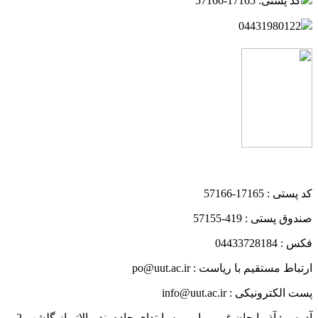
کد پستی: 17165-57166
04431980122
کد پستی : 17165-57166
صندوق پستی : 419-57155
فکس : 04433728184
ارتباط مستقیم با ریاست : po@uut.ac.ir
پست الکترونیکی : info@uut.ac.ir
آدرس : آذربایجان غربی، ارومیه، ابتدای جاده بند، بالاتر از گلشهر 2