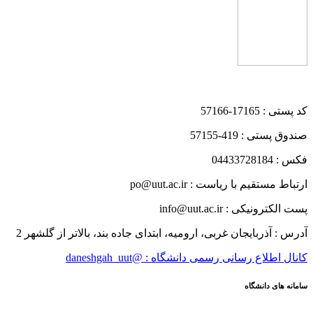
کد پستی : 17165-57166
صندوق پستی : 419-57155
فکس : 04433728184
ارتباط مستقیم با ریاست : po@uut.ac.ir
پست الکترونیکی : info@uut.ac.ir
آدرس : آذربایجان غربی، ارومیه، ابتدای جاده بند، بالاتر از گلشهر 2
کانال اطلاع رسانی رسمی دانشگاه : @daneshgah_uut
سامانه های دانشگاه