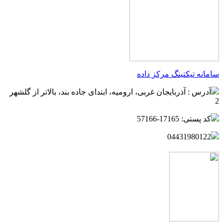
سامانه تیکتینگ مرکز داده
آدرس : آذربایجان غربی، ارومیه، ابتدای جاده بند، بالاتر از گلشهر
2
کد پستی: 17165-57166
04431980122