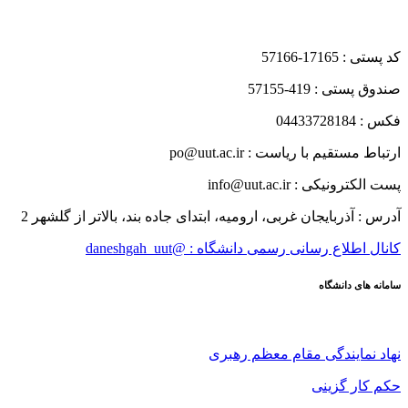
کد پستی : 17165-57166
صندوق پستی : 419-57155
فکس : 04433728184
ارتباط مستقیم با ریاست : po@uut.ac.ir
پست الکترونیکی : info@uut.ac.ir
آدرس : آذربایجان غربی، ارومیه، ابتدای جاده بند، بالاتر از گلشهر 2
کانال اطلاع رسانی رسمی دانشگاه : @daneshgah_uut
سامانه های دانشگاه
نهاد نمایندگی مقام معظم رهبری
حکم کار گزینی