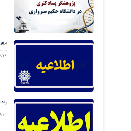
اطلا
2/26
راهن
1/29