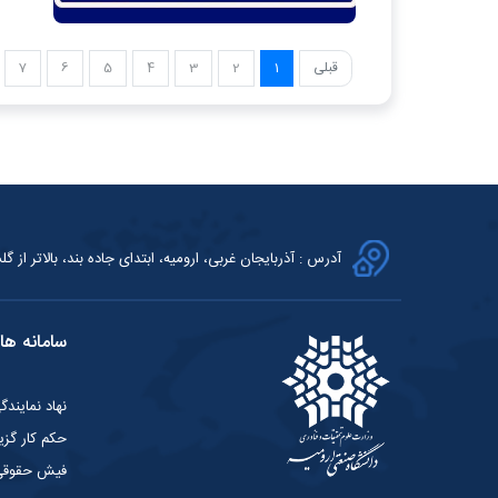
قبلی
1
2
3
4
5
6
7
آدرس : آذربایجان غربی، ارومیه، ابتدای جاده بند، بالاتر از گلش
سامانه ها
نهاد نمایند
حکم کار گزی
فیش حقوق