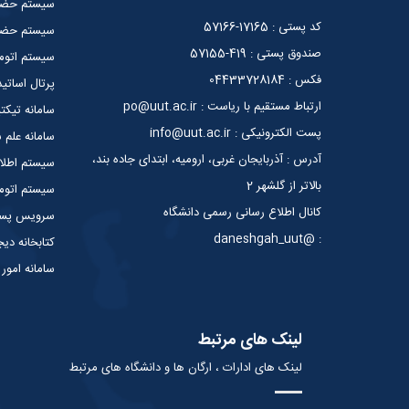
سیستم حضو
کد پستی : 17165-57166
سیستم حضور
صندوق پستی : 419-57155
سیستم اتوما
فکس : 04433728184
پرتال اساتید
ارتباط مستقیم با ریاست : po@uut.ac.ir
سامانه تیکت
پست الکترونیکی : info@uut.ac.ir
سامانه علم
آدرس : آذربایجان غربی، ارومیه، ابتدای جاده بند،
سیستم اطلا
بالاتر از گلشهر 2
سیستم اتوما
کانال اطلاع رسانی رسمی دانشگاه
سرویس پست 
: @daneshgah_uut
کتابخانه دیج
سامانه امور
لینک های مرتبط
لینک های ادارات ، ارگان ها و دانشگاه های مرتبط