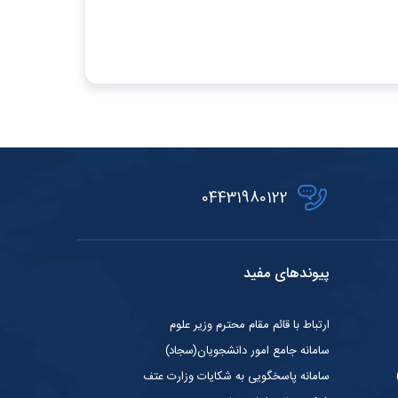
04431980122
پیوندهای مفید
ارتباط با قائم مقام محترم وزیر علوم
سامانه جامع امور دانشجویان(سجاد)
سامانه پاسخگویی به شکایات وزارت عتف