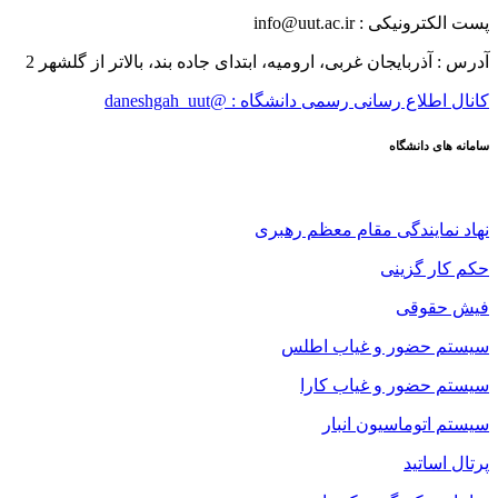
پست الکترونیکی : info@uut.ac.ir
آدرس : آذربایجان غربی، ارومیه، ابتدای جاده بند، بالاتر از گلشهر 2
کانال اطلاع رسانی رسمی دانشگاه : @daneshgah_uut
سامانه های دانشگاه
نهاد نمایندگی مقام معظم رهبری
حکم کار گزینی
فیش حقوقی
سیستم حضور و غیاب اطلس
سیستم حضور و غیاب کارا
سیستم اتوماسیون انبار
پرتال اساتید