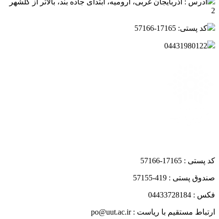
آدرس : آذربایجان غربی، ارومیه، ابتدای جاده بند، بالاتر از گلشهر
2
کد پستی: 17165-57166
04431980122
کد پستی : 17165-57166
صندوق پستی : 419-57155
فکس : 04433728184
ارتباط مستقیم با ریاست : po@uut.ac.ir