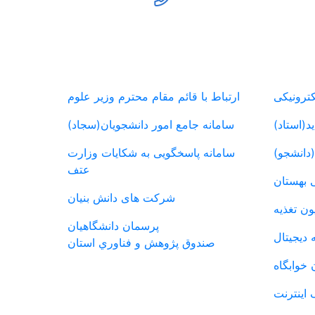
انشجویی
پیوندهای مفید
کترونیکی
ارتباط با قائم مقام محترم وزیر علوم
د(استاد)
سامانه جامع امور دانشجویان(سجاد)
(دانشجو)
سامانه پاسخگویی به شکایات وزارت
عتف
 بهستان
شرکت های دانش بنیان
ون تغذیه
پرسمان دانشگاهیان
ه دیجیتال
صندوق پژوهش و فناوري استان
 خوابگاه
 اینترنت