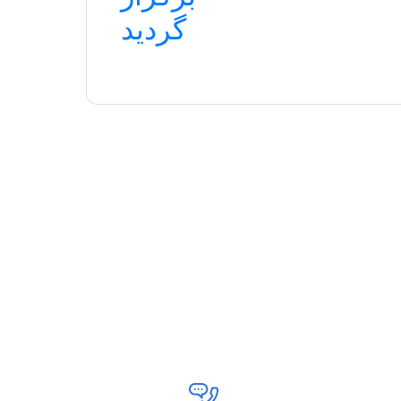
گردید
04431980122