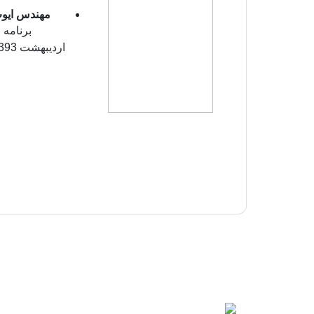
مهندس ایو
آدرس : آذربایجان غربی، ارومیه، ابتدای جاده بند، ب