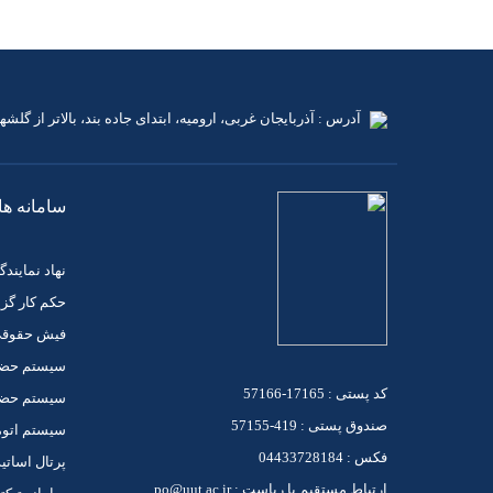
آدرس : آذربایجان غربی، ارومیه، ابتدای جاده بند، بالاتر از گلشهر 
سامانه ها
نهاد نماین
حکم کار گز
فیش حقوق
سیستم حضو
کد پستی : 17165-57166
سیستم حضور
صندوق پستی : 419-57155
سیستم اتوم
فکس : 04433728184
پرتال اساتی
ارتباط مستقیم با ریاست : po@uut.ac.ir