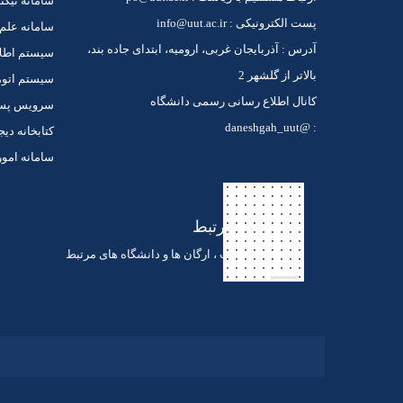
سامانه تیکت
پست الکترونیکی : info@uut.ac.ir
سامانه علم
آدرس : آذربایجان غربی، ارومیه، ابتدای جاده بند،
سیستم اطل
بالاتر از گلشهر 2
سیستم اتوم
کانال اطلاع رسانی رسمی دانشگاه
سرویس پست 
: @daneshgah_uut
کتابخانه دیج
سامانه امور
لینک های مرتبط
لینک های ادارات ، ارگان ها و دانشگاه های مرتبط