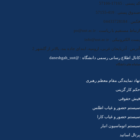
کد پستی : 17165-57166
صندوق پستی : 419-57155
فکس : 04433728184
ارتباط مستقیم با ریاست : po@uut.ac.ir
پست الکترونیکی : info@uut.ac.ir
آدرس : آذربایجان غربی، ارومیه، ابتدای جاده بند، بالاتر از گلشهر 2
کانال اطلاع رسانی رسمی دانشگاه : @daneshgah_uut
سامانه های دانشگاه
نهاد نمایندگی مقام معظم رهبری
حکم کار گزینی
فیش حقوقی
سیستم حضور و غیاب اطلس
سیستم حضور و غیاب کارا
سیستم اتوماسیون انبار
پرتال اساتید