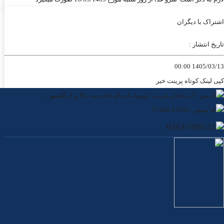
اشتراک با دیگران
تاریخ انتشار :
1405/03/13 00:00
کپی لینک کوتاه
پرینت خبر
آدرس : آذربایجان غربی، ارومیه، ابتدای جاده بند، بالاتر از گلشهر 2
کد پستی: 17165-57166
04431980122