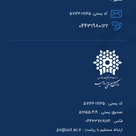
کد پستی: 17165-57166
04431980122
کد پستی : 17165-57166
صندوق پستی : 419-57155
فکس : 04433728184
ارتباط مستقیم با ریاست : po@uut.ac.ir