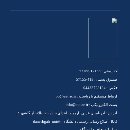
کد پستی : 17165-57166
صندوق پستی : 419-57155
فکس : 04433728184
ارتباط مستقیم با ریاست : po@uut.ac.ir
پست الکترونیکی : info@uut.ac.ir
آدرس : آذربایجان غربی، ارومیه، ابتدای جاده بند، بالاتر از گلشهر 2
کانال اطلاع رسانی رسمی دانشگاه : @daneshgah_uut
سامانه های دانشگاه