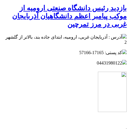
بازدید رئیس دانشگاه صنعتی ارومیه از
موکب پیامبر اعظم دانشگاهیان آذربایجان
غربی در مرز تمرچین
آدرس : آذربایجان غربی، ارومیه، ابتدای جاده بند، بالاتر از گلشهر
2
کد پستی: 17165-57166
04431980122