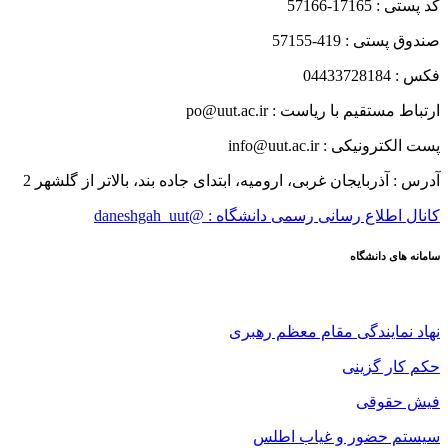
کد پستی : 17165-57166
صندوق پستی : 419-57155
فکس : 04433728184
ارتباط مستقیم با ریاست : po@uut.ac.ir
پست الکترونیکی : info@uut.ac.ir
آدرس : آذربایجان غربی، ارومیه، ابتدای جاده بند، بالاتر از گلشهر 2
کانال اطلاع رسانی رسمی دانشگاه : @daneshgah_uut
سامانه های دانشگاه
نهاد نمایندگی مقام معظم رهبری
حکم کار گزینی
فیش حقوقی
سیستم حضور و غیاب اطلس