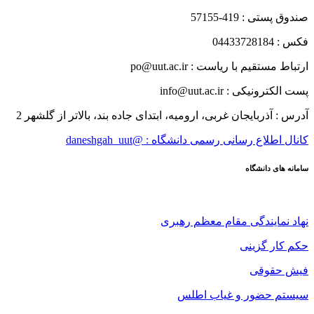
صندوق پستی : 419-57155
فکس : 04433728184
ارتباط مستقیم با ریاست : po@uut.ac.ir
پست الکترونیکی : info@uut.ac.ir
آدرس : آذربایجان غربی، ارومیه، ابتدای جاده بند، بالاتر از گلشهر 2
کانال اطلاع رسانی رسمی دانشگاه : @daneshgah_uut
سامانه های دانشگاه
نهاد نمایندگی مقام معظم رهبری
حکم کار گزینی
فیش حقوقی
سیستم حضور و غیاب اطلس