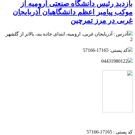
بازدید رئیس دانشگاه صنعتی ارومیه از
موکب پیامبر اعظم دانشگاهیان آذربایجان
غربی در مرز تمرچین
آدرس : آذربایجان غربی، ارومیه، ابتدای جاده بند، بالاتر از گلشهر
2
کد پستی: 17165-57166
04431980122
کد پستی : 17165-57166