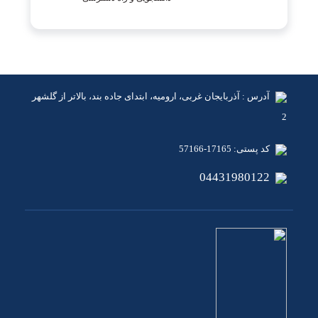
آدرس : آذربایجان غربی، ارومیه، ابتدای جاده بند، بالاتر از گلشهر
2
کد پستی: 17165-57166
04431980122