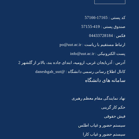
کد پستی : 17165-57166
صندوق پستی : 419-57155
فکس : 04433728184
ارتباط مستقیم با ریاست : po@uut.ac.ir
پست الکترونیکی : info@uut.ac.ir
آدرس : آذربایجان غربی، ارومیه، ابتدای جاده بند، بالاتر از گلشهر 2
کانال اطلاع رسانی رسمی دانشگاه : @daneshgah_uut
سامانه های دانشگاه
نهاد نمایندگی مقام معظم رهبری
حکم کار گزینی
فیش حقوقی
سیستم حضور و غیاب اطلس
سیستم حضور و غیاب کارا