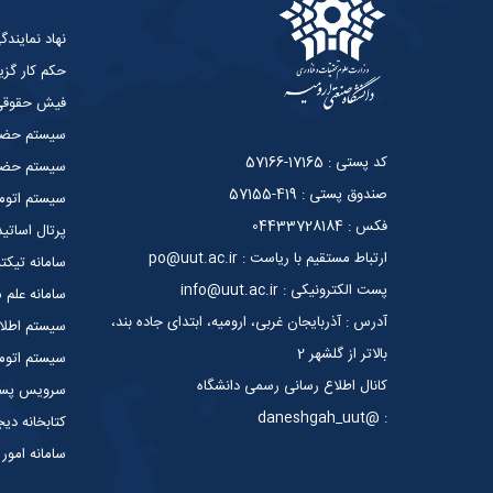
نهاد نمایند
حکم کار گزی
فیش حقوق
سیستم حضو
کد پستی : 17165-57166
سیستم حضور
صندوق پستی : 419-57155
سیستم اتوما
فکس : 04433728184
پرتال اساتید
ارتباط مستقیم با ریاست : po@uut.ac.ir
سامانه تیکت
پست الکترونیکی : info@uut.ac.ir
سامانه علم
آدرس : آذربایجان غربی، ارومیه، ابتدای جاده بند،
سیستم اطلا
بالاتر از گلشهر 2
سیستم اتوما
کانال اطلاع رسانی رسمی دانشگاه
سرویس پست 
: @daneshgah_uut
کتابخانه دیج
سامانه امور