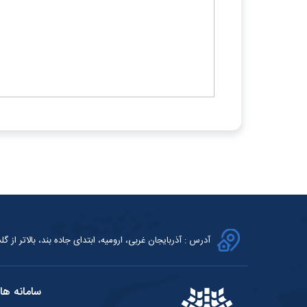
آدرس : آذربایجان غربی، ارومیه، ابتدای جاده بند، بالاتر از گلش
سامانه ها