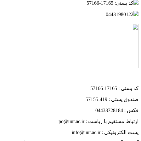
کد پستی: 17165-57166
04431980122
کد پستی : 17165-57166
صندوق پستی : 419-57155
فکس : 04433728184
ارتباط مستقیم با ریاست : po@uut.ac.ir
پست الکترونیکی : info@uut.ac.ir