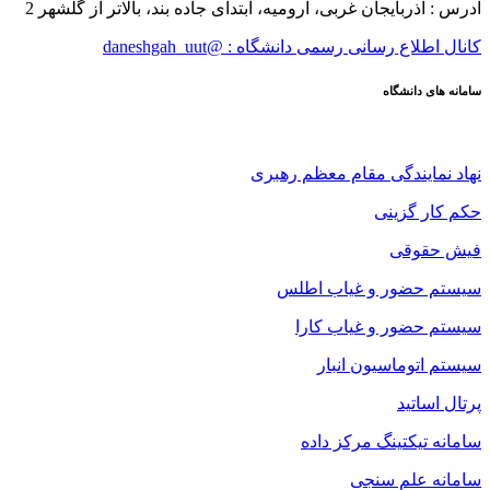
آدرس : آذربایجان غربی، ارومیه، ابتدای جاده بند، بالاتر از گلشهر 2
کانال اطلاع رسانی رسمی دانشگاه : @daneshgah_uut
سامانه های دانشگاه
نهاد نمایندگی مقام معظم رهبری
حکم کار گزینی
فیش حقوقی
سیستم حضور و غیاب اطلس
سیستم حضور و غیاب کارا
سیستم اتوماسیون انبار
پرتال اساتید
سامانه تیکتینگ مرکز داده
سامانه علم سنجی