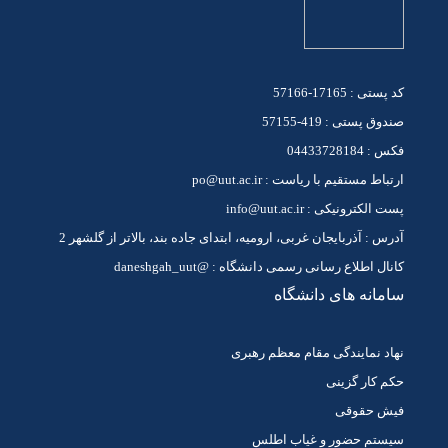
کد پستی : 17165-57166
صندوق پستی : 419-57155
فکس : 04433728184
ارتباط مستقیم با ریاست : po@uut.ac.ir
پست الکترونیکی : info@uut.ac.ir
آدرس : آذربایجان غربی، ارومیه، ابتدای جاده بند، بالاتر از گلشهر 2
کانال اطلاع رسانی رسمی دانشگاه : @daneshgah_uut
سامانه های دانشگاه
نهاد نمایندگی مقام معظم رهبری
حکم کار گزینی
فیش حقوقی
سیستم حضور و غیاب اطلس