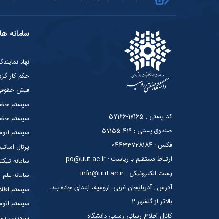
سامانه ها
نهاد نمایند
حکم کار گزی
فیش حقوق
سیستم حضو
کد پستی : 17165-57166
سیستم حضور
صندوق پستی : 419-57155
سیستم اتوما
فکس : 04433728184
پرتال اساتید
ارتباط مستقیم با ریاست : po@uut.ac.ir
سامانه تیکت
پست الکترونیکی : info@uut.ac.ir
سامانه علم
آدرس : آذربایجان غربی، ارومیه، ابتدای جاده بند،
سیستم اطلا
بالاتر از گلشهر 2
سیستم اتوما
کانال اطلاع رسانی رسمی دانشگاه
سرویس پست 