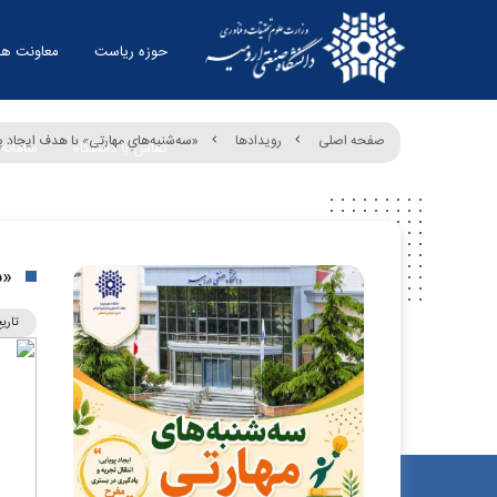
حوزه ریاست
معاونت ها
صفحه اصلی
رویدادها
«سه‌شنبه‌هایِ مهارتی» با هدف ایجاد پ
تماس با دانشگاه
سامانه 
«س
تاری