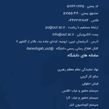
کد پستی : 17165-57166
صندوق پستی : 419-57155
فکس : 04433728184
ارتباط مستقیم با ریاست : po@uut.ac.ir
پست الکترونیکی : info@uut.ac.ir
آدرس : آذربایجان غربی، ارومیه، ابتدای جاده بند، بالاتر از گلشهر 2
کانال اطلاع رسانی رسمی دانشگاه : @daneshgah_uut
سامانه های دانشگاه
نهاد نمایندگی مقام معظم رهبری
حکم کار گزینی
فیش حقوقی
سیستم حضور و غیاب اطلس
سیستم حضور و غیاب کارا
سیستم اتوماسیون انبار