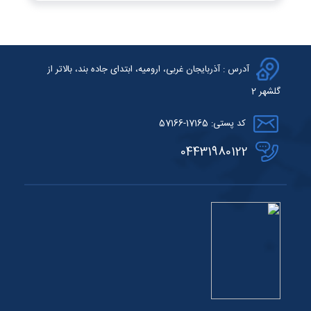
آدرس : آذربایجان غربی، ارومیه، ابتدای جاده بند، بالاتر از
گلشهر 2
کد پستی: 17165-57166
04431980122