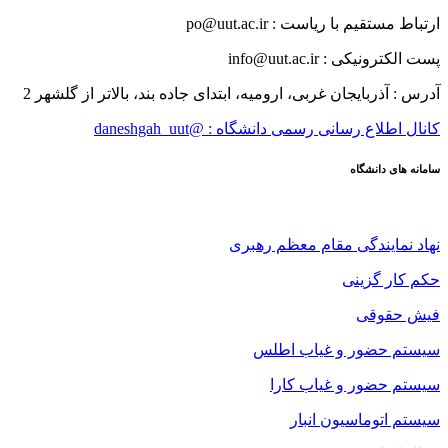
ارتباط مستقیم با ریاست : po@uut.ac.ir
پست الکترونیکی : info@uut.ac.ir
آدرس : آذربایجان غربی، ارومیه، ابتدای جاده بند، بالاتر از گلشهر 2
کانال اطلاع رسانی رسمی دانشگاه : @daneshgah_uut
سامانه های دانشگاه
نهاد نمایندگی مقام معظم رهبری
حکم کار گزینی
فیش حقوقی
سیستم حضور و غیاب اطلس
سیستم حضور و غیاب کارا
سیستم اتوماسیون انبار