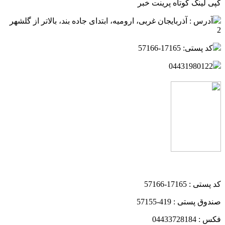
کپی لینک کوتاه
پرینت خبر
آدرس : آذربایجان غربی، ارومیه، ابتدای جاده بند، بالاتر از گلشهر
2
کد پستی: 17165-57166
04431980122
کد پستی : 17165-57166
صندوق پستی : 419-57155
فکس : 04433728184