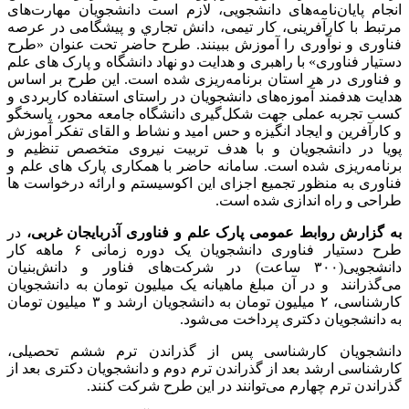
انجام پایان‌نامه‌های دانشجویی، لازم است دانشجویان مهارت‌های
مرتبط با کارآفرینی، کار تیمی، دانش تجاري و پیشگامی در عرصه
فناوری و نوآوری را آموزش ببینند. طرح حاضر تحت عنوان «طرح
دستیار فناوری» با راهبری و هدایت دو نهاد دانشگاه و پارک های علم
و فناوری در هر استان برنامه‌ریزی شده است. این طرح بر اساس
هدایت هدفمند آموزه‌های دانشجویان در راستای استفاده کاربردی و
کسب تجربه عملی جهت شکل‌گیری دانشگاه جامعه محور، پاسخگو
و کارآفرین و ایجاد انگیزه و حس امید و نشاط و القای تفکر آموزش
پویا در دانشجویان و با هدف تربیت نیروی متخصص تنظیم و
برنامه‌ریزی شده است. سامانه حاضر با همکاری پارک های علم و
فناوری به منظور تجمیع اجزای این اکوسیستم و ارائه درخواست ها
طراحی و راه اندازی شده است.
به گزارش روابط عمومی پارک علم و فناوری آذربایجان غربی،
در
طرح دستیار فناوری دانشجویان یک دوره زمانی ۶ ماهه کار
دانشجویی(۳۰۰ ساعت) در شرکت‌های فناور و دانش‌بنیان
می‌گذرانند و در آن مبلغ ماهیانه یک میلیون تومان به دانشجویان
کارشناسی، ۲ میلیون تومان به دانشجویان ارشد و ۳ میلیون تومان
به دانشجویان دکتری پرداخت می‌شود.
دانشجویان کارشناسی پس از گذراندن ترم ششم تحصیلی،
کارشناسی ارشد بعد از گذراندن ترم دوم و دانشجویان دکتری بعد از
گذراندن ترم چهارم می‌توانند در این طرح شرکت کنند.