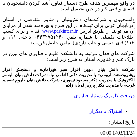
در واقع مهمترین هدف طرح دستیار فناور، آشنا کردن دانشجویان با
فضای واقعی کار در حین تحصیل است.
دانشجویان و شرکت‌های دانش‌بنیان و فناور متقاضی در استان
آذربایجان غربی برای ثبت‌نام در این طرح و بهره‌مند شدن از مزایای
آن می‌توانند از طریق آدرس
www.parkintern.ir
اقدام و برای کسب
اطلاعات تکمیلی با شماره تلفن ۰۴۴۳۲۷۵۱۲۴۰ داخلی ۱۱۱ و
۱۱۲(آقای حسنی و خانم داودی) تماس حاصل فرمایند.
شرکت های فعال مرتبط به دانشکده علوم و فناوری های نوین در
پارک علم و فناوری استان به شرح زیر است:
شرکت دانش بنیان «نوین افزار سبز هورامان» و «سنجش افزار
پیشروصنعت ارومی» با مدیریت دکتر کاظمی نیا، شرکت دانش بنیان الیستر
الکترونیک با مدیریت دکتر مسعود تیموری، شرکت دانش بنیان «اروم تصمیم
غرب» با مدیریت دکتر پرویز قربان زاده
دریافت کاربرگ دستیار فناوری
اشتراک با دیگران
تاریخ انتشار :
1403/11/24 00:00