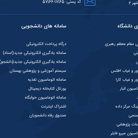
کد پستی: 17165-57166
هر 2
ی دانشگاه
سامانه های دانشجویی
گی مقام معظم رهبری
درگاه پرداخت الکترونیکی
نی
سامانه یادگیری الکترونیکی جدید(استاد)
ی
سامانه یادگیری الکترونیکی جدید(دانشجو)
ر و غیاب اطلس
سیستم آموزشی و پژوهشی بهستان
 و غیاب کارا
سامانه اتوماسیون تغذیه
سیون انبار
پورتال کتابخانه دیجیتال
سامانه اتوماسیون خوابگاه
ینگ مرکز داده
اشتراک اینترنت
 سنجی
صندوق رفاه دانشجویان
عات پژوهشی
سیون میرو فایلر