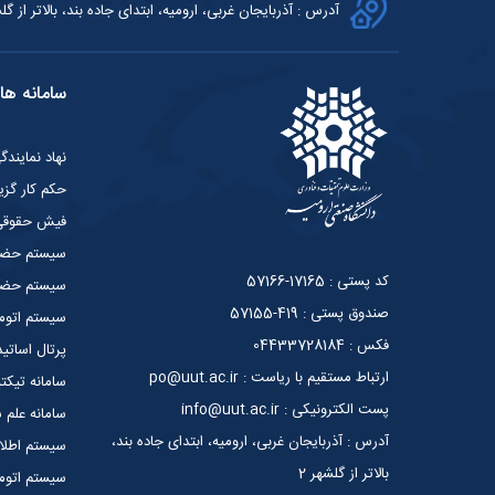
آدرس : آذربایجان غربی، ارومیه، ابتدای جاده بند، بالاتر از گلش
سامانه ها
نهاد نمایند
حکم کار گزی
فیش حقوق
سیستم حضو
کد پستی : 17165-57166
سیستم حضور
صندوق پستی : 419-57155
سیستم اتوما
فکس : 04433728184
پرتال اساتید
ارتباط مستقیم با ریاست : po@uut.ac.ir
سامانه تیکت
پست الکترونیکی : info@uut.ac.ir
سامانه علم
آدرس : آذربایجان غربی، ارومیه، ابتدای جاده بند،
سیستم اطلا
بالاتر از گلشهر 2
سیستم اتوما