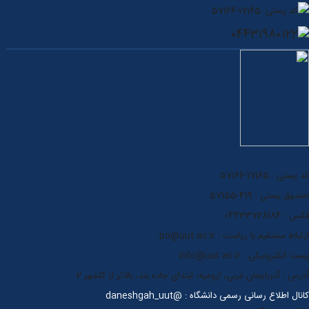
کد پستی: 17165-57166
04431980122
کد پستی : 17165-57166
صندوق پستی : 419-57155
فکس : 04433728184
ارتباط مستقیم با ریاست : po@uut.ac.ir
پست الکترونیکی : info@uut.ac.ir
آدرس : آذربایجان غربی، ارومیه، ابتدای جاده بند، بالاتر از گلشهر 2
کانال اطلاع رسانی رسمی دانشگاه : @daneshgah_uut