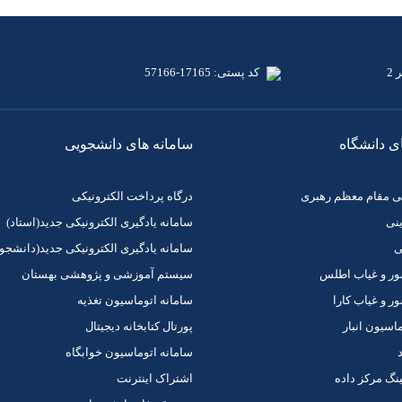
2
کد پستی: 17165-57166
ی دانشگاه
سامانه های دانشجویی
دگی مقام معظم رهبری
درگاه پرداخت الکترونیکی
ینی
سامانه یادگیری الکترونیکی جدید(استاد)
ی
سامانه یادگیری الکترونیکی جدید(دانشجو)
ر و غیاب اطلس
سیستم آموزشی و پژوهشی بهستان
 و غیاب کارا
سامانه اتوماسیون تغذیه
اسیون انبار
پورتال کتابخانه دیجیتال
د
سامانه اتوماسیون خوابگاه
ینگ مرکز داده
اشتراک اینترنت