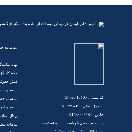
آدرس : آذربایجان غربی، ارومیه، ابتدای جاده بند، بالاتر از گلشهر 
سامانه ها
نهاد نماین
حکم کار گز
فیش حقوق
سیستم حضو
کد پستی : 17165-57166
سیستم حضور
صندوق پستی : 419-57155
سیستم اتوم
فکس : 04433728184
پرتال اساتی
ارتباط مستقیم با ریاست : po@uut.ac.ir
سامانه تیکت
پست الکترونیکی : info@uut.ac.ir