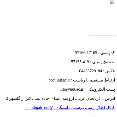
کد پستی : 17165-57166
صندوق پستی : 419-57155
فکس : 04433728184
ارتباط مستقیم با ریاست : po@uut.ac.ir
پست الکترونیکی : info@uut.ac.ir
آدرس : آذربایجان غربی، ارومیه، ابتدای جاده بند، بالاتر از گلشهر 2
کانال اطلاع رسانی رسمی دانشگاه : @daneshgah_uut