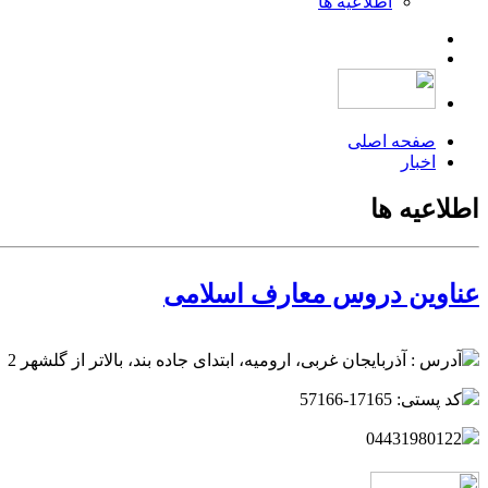
اطلاعیه ها
صفحه اصلی
اخبار
اطلاعیه ها
عناوین دروس معارف اسلامی
آدرس : آذربایجان غربی، ارومیه، ابتدای جاده بند، بالاتر از گلشهر 2
کد پستی: 17165-57166
04431980122