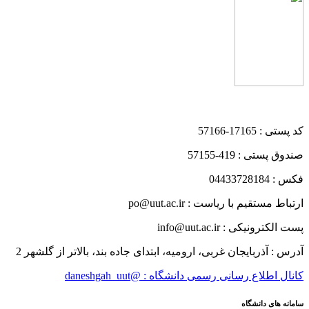
کد پستی : 17165-57166
صندوق پستی : 419-57155
فکس : 04433728184
ارتباط مستقیم با ریاست : po@uut.ac.ir
پست الکترونیکی : info@uut.ac.ir
آدرس : آذربایجان غربی، ارومیه، ابتدای جاده بند، بالاتر از گلشهر 2
کانال اطلاع رسانی رسمی دانشگاه : @daneshgah_uut
سامانه های دانشگاه