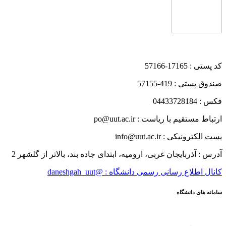
کد پستی : 17165-57166
صندوق پستی : 419-57155
فکس : 04433728184
ارتباط مستقیم با ریاست : po@uut.ac.ir
پست الکترونیکی : info@uut.ac.ir
آدرس : آذربایجان غربی، ارومیه، ابتدای جاده بند، بالاتر از گلشهر 2
کانال اطلاع رسانی رسمی دانشگاه : @daneshgah_uut
سامانه های دانشگاه