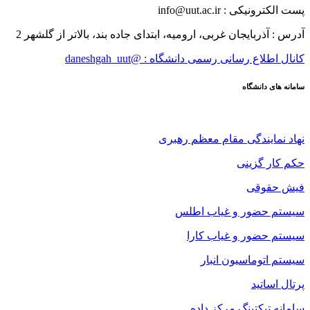
پست الکترونیکی : info@uut.ac.ir
آدرس : آذربایجان غربی، ارومیه، ابتدای جاده بند، بالاتر از گلشهر 2
کانال اطلاع رسانی رسمی دانشگاه : @daneshgah_uut
سامانه های دانشگاه
نهاد نمایندگی مقام معظم رهبری
حکم کار گزینی
فیش حقوقی
سیستم حضور و غیاب اطلس
سیستم حضور و غیاب کارا
سیستم اتوماسیون انبار
پرتال اساتید
سامانه تیکتینگ مرکز داده