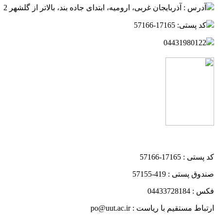
آدرس : آذربایجان غربی، ارومیه، ابتدای جاده بند، بالاتر از گلشهر 2
کد پستی: 17165-57166
04431980122
کد پستی : 17165-57166
صندوق پستی : 419-57155
فکس : 04433728184
ارتباط مستقیم با ریاست : po@uut.ac.ir