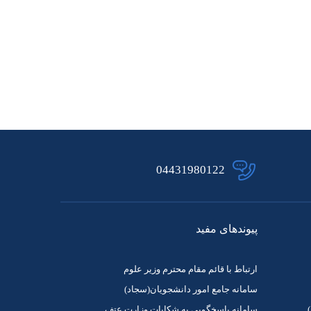
04431980122
پیوندهای مفید
ارتباط با قائم مقام محترم وزیر علوم
سامانه جامع امور دانشجویان(سجاد)
سامانه پاسخگویی به شکایات وزارت عتف