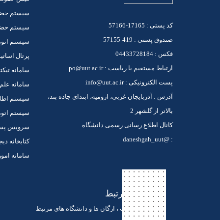
سیستم حضو
کد پستی : 17165-57166
سیستم حضور
صندوق پستی : 419-57155
سیستم اتوم
فکس : 04433728184
پرتال اساتی
ارتباط مستقیم با ریاست : po@uut.ac.ir
سامانه تیکت
پست الکترونیکی : info@uut.ac.ir
سامانه علم
آدرس : آذربایجان غربی، ارومیه، ابتدای جاده بند،
سیستم اطل
بالاتر از گلشهر 2
سیستم اتوم
کانال اطلاع رسانی رسمی دانشگاه
سرویس پست 
: @daneshgah_uut
کتابخانه دیج
سامانه امور
لینک های مرتبط
لینک های ادارات ، ارگان ها و دانشگاه های مرتبط