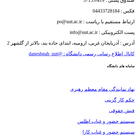
صندوق پستی : 419-57155
فکس : 04433728184
ارتباط مستقیم با ریاست : po@uut.ac.ir
پست الکترونیکی : info@uut.ac.ir
آدرس : آذربایجان غربی، ارومیه، ابتدای جاده بند، بالاتر از گلشهر 2
کانال اطلاع رسانی رسمی دانشگاه : @daneshgah_uut
سامانه های دانشگاه
نهاد نمایندگی مقام معظم رهبری
حکم کار گزینی
فیش حقوقی
سیستم حضور و غیاب اطلس
سیستم حضور و غیاب کارا