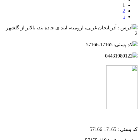
1
2
›
آدرس : آذربایجان غربی، ارومیه، ابتدای جاده بند، بالاتر از گلشهر
2
کد پستی: 17165-57166
04431980122
کد پستی : 17165-57166