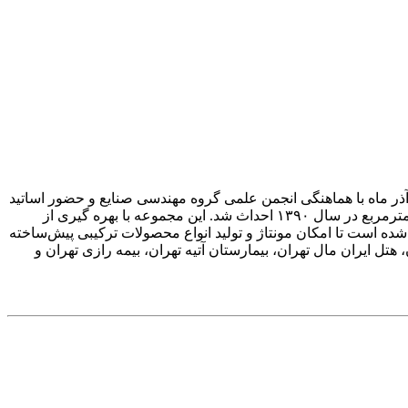
دید دانشجویان کارشناسی مهندسی صنایع ورودی های ۹۹، ۱۴۰۰، ۱۴۰۱ و ۱۴۰۲ از مجموعه نماکاران هزاره سوم در روزهای ۳۰ آبان و ۱ آذر ماه با هماهنگی انجمن علمی گروه مهندسی صنایع و حضور اساتید
محترم دکتر صبری و دکتر جعفرزاده برگزار گردید. مجموعه نماکاران در زمینی به مساحت ۳۰۰۰۰ متر مربع و با سالنهایی به وسعت ۷۰۰۰ مترمربع در سال ۱۳۹۰ احداث شد. این مجموعه با بهره‌ گیری از
ه است تا امکان مونتاژ و تولید انواع محصولات ترکیبی پیش‌ساختە
تل ایران مال تهران، بیمارستان آتیه تهران، بیمه رازی تهران و