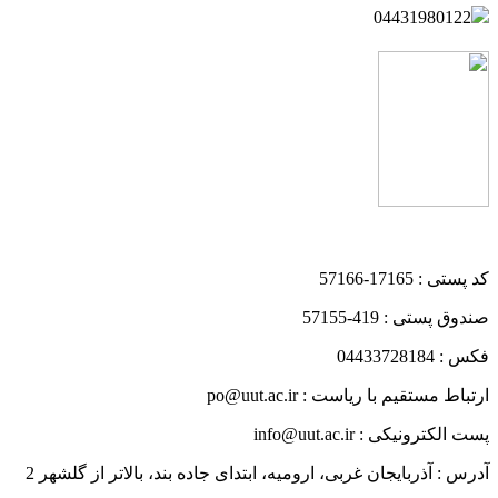
04431980122
کد پستی : 17165-57166
صندوق پستی : 419-57155
فکس : 04433728184
ارتباط مستقیم با ریاست : po@uut.ac.ir
پست الکترونیکی : info@uut.ac.ir
آدرس : آذربایجان غربی، ارومیه، ابتدای جاده بند، بالاتر از گلشهر 2