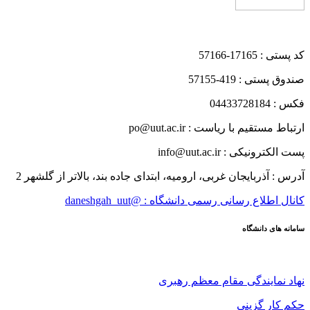
کد پستی : 17165-57166
صندوق پستی : 419-57155
فکس : 04433728184
ارتباط مستقیم با ریاست : po@uut.ac.ir
پست الکترونیکی : info@uut.ac.ir
آدرس : آذربایجان غربی، ارومیه، ابتدای جاده بند، بالاتر از گلشهر 2
کانال اطلاع رسانی رسمی دانشگاه : @daneshgah_uut
سامانه های دانشگاه
نهاد نمایندگی مقام معظم رهبری
حکم کار گزینی