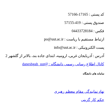
کد پستی : 17165-57166
صندوق پستی : 419-57155
فکس : 04433728184
ارتباط مستقیم با ریاست : po@uut.ac.ir
پست الکترونیکی : info@uut.ac.ir
آدرس : آذربایجان غربی، ارومیه، ابتدای جاده بند، بالاتر از گلشهر 2
کانال اطلاع رسانی رسمی دانشگاه : @daneshgah_uut
سامانه های دانشگاه
نهاد نمایندگی مقام معظم رهبری
حکم کار گزینی