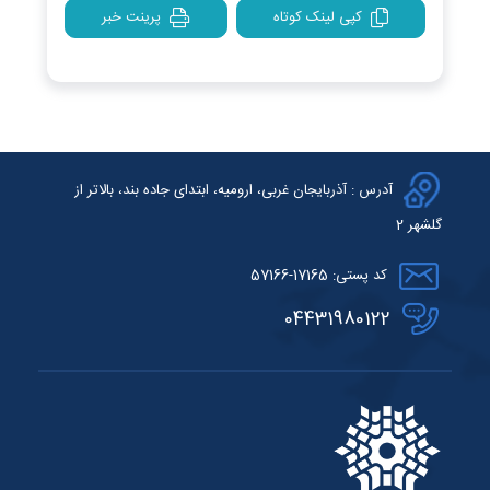
کپی لینک کوتاه
پرینت خبر
آدرس : آذربایجان غربی، ارومیه، ابتدای جاده بند، بالاتر از
گلشهر 2
کد پستی: 17165-57166
04431980122