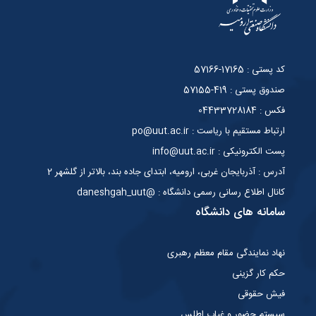
کد پستی : 17165-57166
صندوق پستی : 419-57155
فکس : 04433728184
ارتباط مستقیم با ریاست : po@uut.ac.ir
پست الکترونیکی : info@uut.ac.ir
آدرس : آذربایجان غربی، ارومیه، ابتدای جاده بند، بالاتر از گلشهر 2
کانال اطلاع رسانی رسمی دانشگاه : @daneshgah_uut
سامانه های دانشگاه
نهاد نمایندگی مقام معظم رهبری
حکم کار گزینی
فیش حقوقی
سیستم حضور و غیاب اطلس