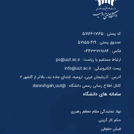
کد پستی : 17165-57166
صندوق پستی : 419-57155
فکس : 04433728184
ارتباط مستقیم با ریاست : po@uut.ac.ir
پست الکترونیکی : info@uut.ac.ir
آدرس : آذربایجان غربی، ارومیه، ابتدای جاده بند، بالاتر از گلشهر 2
کانال اطلاع رسانی رسمی دانشگاه : @daneshgah_uut
سامانه های دانشگاه
نهاد نمایندگی مقام معظم رهبری
حکم کار گزینی
فیش حقوقی