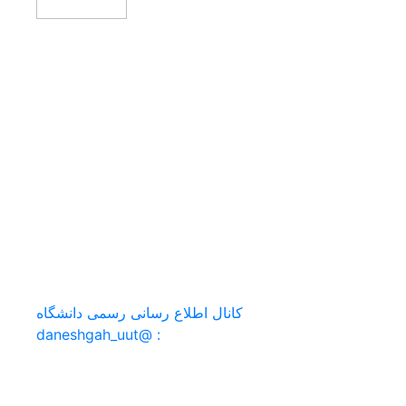
کد پستی : 17165-57166
صندوق پستی : 419-57155
فکس : 04433728184
ارتباط مستقیم با ریاست : po@uut.ac.ir
پست الکترونیکی : info@uut.ac.ir
آدرس : آذربایجان غربی، ارومیه، ابتدای جاده بند، بالاتر از
گلشهر 2
کانال اطلاع رسانی رسمی دانشگاه
: @daneshgah_uut
سامانه های دانشگاه