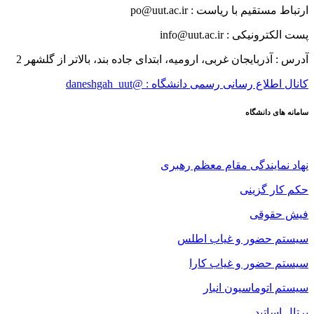
ارتباط مستقیم با ریاست : po@uut.ac.ir
پست الکترونیکی : info@uut.ac.ir
آدرس : آذربایجان غربی، ارومیه، ابتدای جاده بند، بالاتر از گلشهر 2
کانال اطلاع رسانی رسمی دانشگاه : @daneshgah_uut
سامانه های دانشگاه
نهاد نمایندگی مقام معظم رهبری
حکم کار گزینی
فیش حقوقی
سیستم حضور و غیاب اطلس
سیستم حضور و غیاب کارا
سیستم اتوماسیون انبار
پرتال اساتید