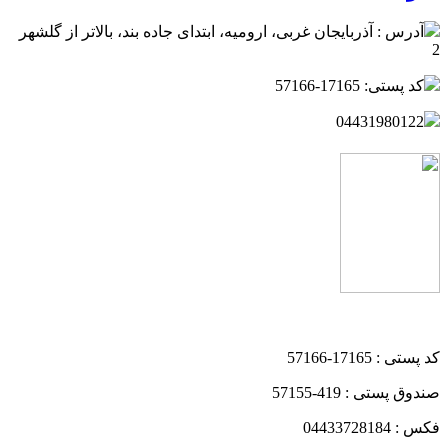
آدرس : آذربایجان غربی، ارومیه، ابتدای جاده بند، بالاتر از گلشهر
2
کد پستی: 17165-57166
04431980122
کد پستی : 17165-57166
صندوق پستی : 419-57155
فکس : 04433728184