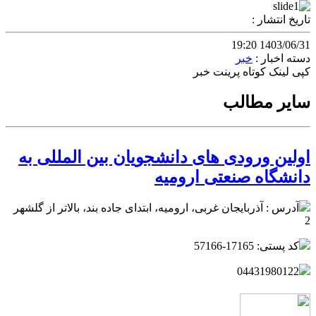
تاریخ انتشار :
1403/06/31 19:20
دسته اخبار :
خبر
کپی لینک کوتاه
پرینت خبر
سایر مطالب
اولین ورودی های دانشجویان بین المللی به
دانشگاه صنعتی ارومیه
آدرس : آذربایجان غربی، ارومیه، ابتدای جاده بند، بالاتر از گلشهر
2
کد پستی: 17165-57166
04431980122