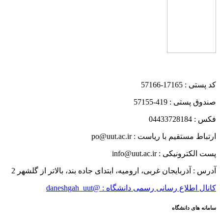
کد پستی : 17165-57166
صندوق پستی : 419-57155
فکس : 04433728184
ارتباط مستقیم با ریاست : po@uut.ac.ir
پست الکترونیکی : info@uut.ac.ir
آدرس : آذربایجان غربی، ارومیه، ابتدای جاده بند، بالاتر از گلشهر 2
کانال اطلاع رسانی رسمی دانشگاه : @daneshgah_uut
سامانه های دانشگاه