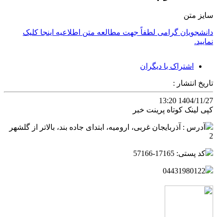
سایز متن
دانشجویان گرامی لطفاً جهت مطالعه متن اطلاعیه اینجا کلیک
نمایید.
اشتراک با دیگران
تاریخ انتشار :
1404/11/27 13:20
کپی لینک کوتاه
پرینت خبر
آدرس : آذربایجان غربی، ارومیه، ابتدای جاده بند، بالاتر از گلشهر
2
کد پستی: 17165-57166
04431980122