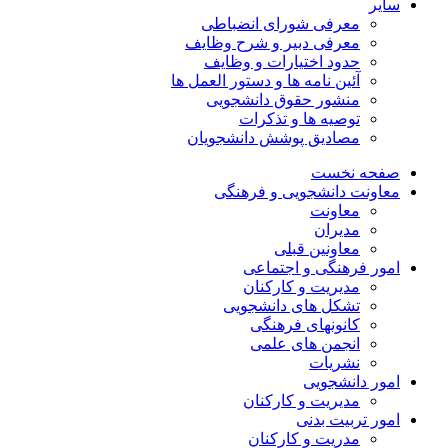
سایر
معرفی شورای انضباطی
معرفی دبیر و شرح وظایف
حدود اختیارات و وظایف
آئین نامه ها و دستور العمل ها
منشور حقوق دانشجویی
توصیه ها و تذکرات
مصادیق پوشش دانشجویان
صفحه نخست
معاونت دانشجویی و فرهنگی
معاونت
مدیران
معاونین قبلی
امور فرهنگی و اجتماعی
مدیریت و کارکنان
تشکل های دانشجویی
کانونهای فرهنگی
انجمن های علمی
نشریات
امور دانشجویی
مدیریت و کارکنان
امور تربیت بدنی
مدریت و کارکنان