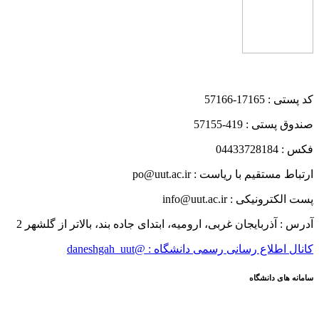
کد پستی : 17165-57166
صندوق پستی : 419-57155
فکس : 04433728184
ارتباط مستقیم با ریاست : po@uut.ac.ir
پست الکترونیکی : info@uut.ac.ir
آدرس : آذربایجان غربی، ارومیه، ابتدای جاده بند، بالاتر از گلشهر 2
کانال اطلاع رسانی رسمی دانشگاه : @daneshgah_uut
سامانه های دانشگاه