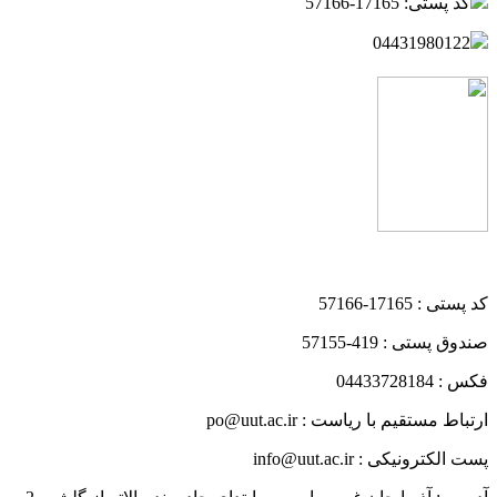
کد پستی: 17165-57166
04431980122
کد پستی : 17165-57166
صندوق پستی : 419-57155
فکس : 04433728184
ارتباط مستقیم با ریاست : po@uut.ac.ir
پست الکترونیکی : info@uut.ac.ir