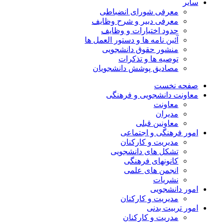
سایر
معرفی شورای انضباطی
معرفی دبیر و شرح وظایف
حدود اختیارات و وظایف
آئین نامه ها و دستور العمل ها
منشور حقوق دانشجویی
توصیه ها و تذکرات
مصادیق پوشش دانشجویان
صفحه نخست
معاونت دانشجویی و فرهنگی
معاونت
مدیران
معاونین قبلی
امور فرهنگی و اجتماعی
مدیریت و کارکنان
تشکل های دانشجویی
کانونهای فرهنگی
انجمن های علمی
نشریات
امور دانشجویی
مدیریت و کارکنان
امور تربیت بدنی
مدریت و کارکنان