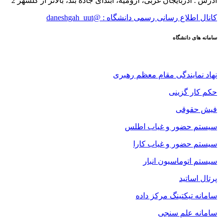
آدرس : آذربایجان غربی، ارومیه، ابتدای جاده بند، بالاتر از گلشهر 2
کانال اطلاع رسانی رسمی دانشگاه : @daneshgah_uut
سامانه های دانشگاه
نهاد نمایندگی مقام معظم رهبری
حکم کار گزینی
فیش حقوقی
سیستم حضور و غیاب اطلس
سیستم حضور و غیاب کارا
سیستم اتوماسیون انبار
پرتال اساتید
سامانه تیکتینگ مرکز داده
سامانه علم سنجی