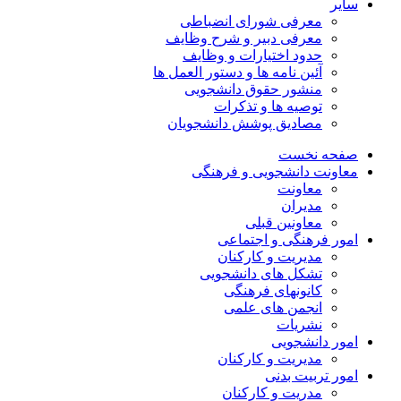
سایر
معرفی شورای انضباطی
معرفی دبیر و شرح وظایف
حدود اختیارات و وظایف
آئین نامه ها و دستور العمل ها
منشور حقوق دانشجویی
توصیه ها و تذکرات
مصادیق پوشش دانشجویان
صفحه نخست
معاونت دانشجویی و فرهنگی
معاونت
مدیران
معاونین قبلی
امور فرهنگی و اجتماعی
مدیریت و کارکنان
تشکل های دانشجویی
کانونهای فرهنگی
انجمن های علمی
نشریات
امور دانشجویی
مدیریت و کارکنان
امور تربیت بدنی
مدریت و کارکنان