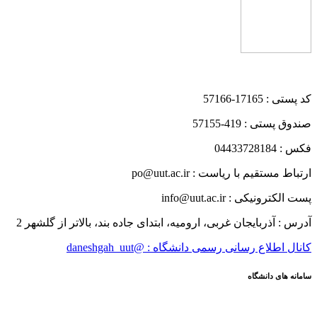
کد پستی : 17165-57166
صندوق پستی : 419-57155
فکس : 04433728184
ارتباط مستقیم با ریاست : po@uut.ac.ir
پست الکترونیکی : info@uut.ac.ir
آدرس : آذربایجان غربی، ارومیه، ابتدای جاده بند، بالاتر از گلشهر 2
کانال اطلاع رسانی رسمی دانشگاه : @daneshgah_uut
سامانه های دانشگاه