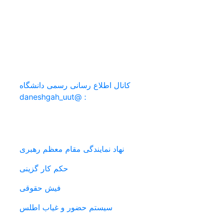
ارتباط مستقیم با ریاست : po@uut.ac.ir
پست الکترونیکی : info@uut.ac.ir
آدرس : آذربایجان غربی، ارومیه، ابتدای جاده بند، بالاتر از
گلشهر 2
کانال اطلاع رسانی رسمی دانشگاه
: @daneshgah_uut
سامانه های دانشگاه
نهاد نمایندگی مقام معظم رهبری
حکم کار گزینی
فیش حقوقی
سیستم حضور و غیاب اطلس