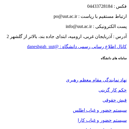
فکس : 04433728184
ارتباط مستقیم با ریاست : po@uut.ac.ir
پست الکترونیکی : info@uut.ac.ir
آدرس : آذربایجان غربی، ارومیه، ابتدای جاده بند، بالاتر از گلشهر 2
کانال اطلاع رسانی رسمی دانشگاه : @daneshgah_uut
سامانه های دانشگاه
نهاد نمایندگی مقام معظم رهبری
حکم کار گزینی
فیش حقوقی
سیستم حضور و غیاب اطلس
سیستم حضور و غیاب کارا