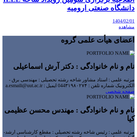
دانشگاه صنعتی ارومیه
1404/02/01
مشاهده
اعضای هیأت علمی گروه
نام و نام خانوادگی : دکتر آرش اسماعیلی
مرتبه علمی : استاد مشاور شاخه
رشته تحصیلی : مهندسی برق -
الکترونیک
شماره تلفن : 044۳۱۹۸۰۲۷۴
ایمیل : a.esmaili@uut.ac.ir
صفحه شخصی
نام و نام خانوادگی : مهندس محسن عظیمی
کیا
مرتبه علمی : رئیس شاخه
رشته تحصیلی : مقطع کارشناسی ارشد-