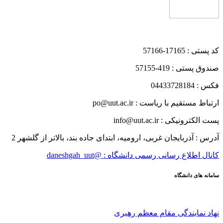
کد پستی : 17165-57166
صندوق پستی : 419-57155
فکس : 04433728184
ارتباط مستقیم با ریاست : po@uut.ac.ir
پست الکترونیکی : info@uut.ac.ir
آدرس : آذربایجان غربی، ارومیه، ابتدای جاده بند، بالاتر از گلشهر 2
کانال اطلاع رسانی رسمی دانشگاه : @daneshgah_uut
سامانه های دانشگاه
نهاد نمایندگی مقام معظم رهبری