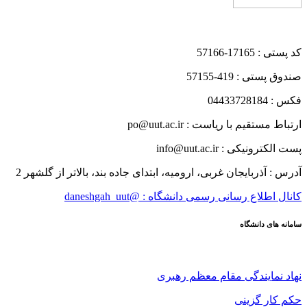
کد پستی : 17165-57166
صندوق پستی : 419-57155
فکس : 04433728184
ارتباط مستقیم با ریاست : po@uut.ac.ir
پست الکترونیکی : info@uut.ac.ir
آدرس : آذربایجان غربی، ارومیه، ابتدای جاده بند، بالاتر از گلشهر 2
کانال اطلاع رسانی رسمی دانشگاه : @daneshgah_uut
سامانه های دانشگاه
نهاد نمایندگی مقام معظم رهبری
حکم کار گزینی