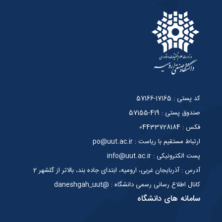
کد پستی : 17165-57166
صندوق پستی : 419-57155
فکس : 04433728184
ارتباط مستقیم با ریاست : po@uut.ac.ir
پست الکترونیکی : info@uut.ac.ir
آدرس : آذربایجان غربی، ارومیه، ابتدای جاده بند، بالاتر از گلشهر 2
کانال اطلاع رسانی رسمی دانشگاه : @daneshgah_uut
سامانه های دانشگاه