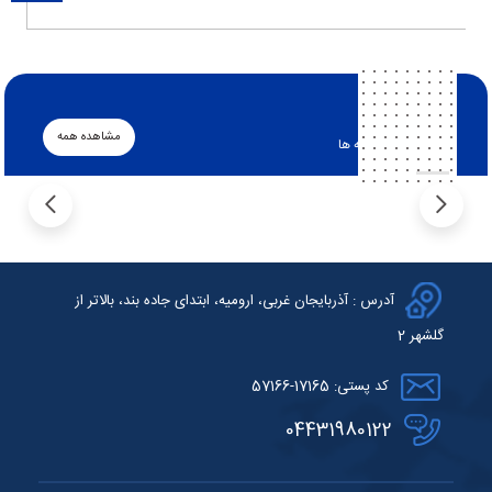
اطلاعیه ها
مشاهده همه
جدیدترین اطلاعیه ها
آدرس : آذربایجان غربی، ارومیه، ابتدای جاده بند، بالاتر از
گلشهر 2
کد پستی: 17165-57166
04431980122